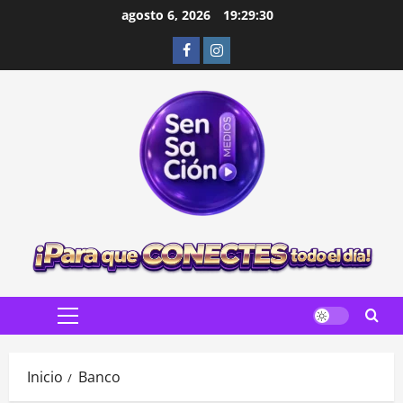
Saltar
agosto 6, 2026
19:29:31
al
Facebook
Instagram
contenido
Menú
principal
Inicio
Banco