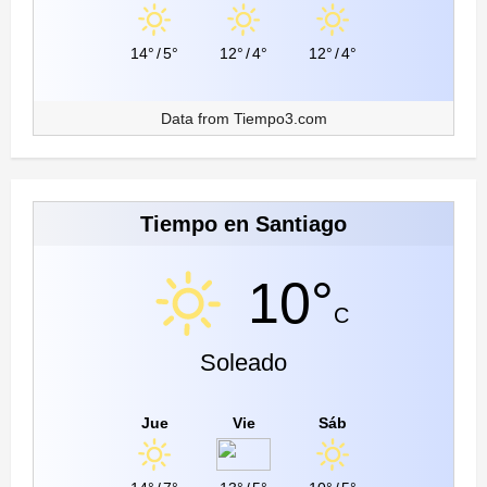
14°
/
5°
12°
/
4°
12°
/
4°
Data from
Tiempo3.com
Tiempo en Santiago
10°
C
Soleado
Jue
Vie
Sáb