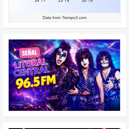
14°
/
7°
13°
/
5°
10°
/
5°
Data from
Tiempo3.com