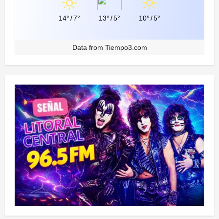
14°
/
7°
13°
/
5°
10°
/
5°
Data from
Tiempo3.com