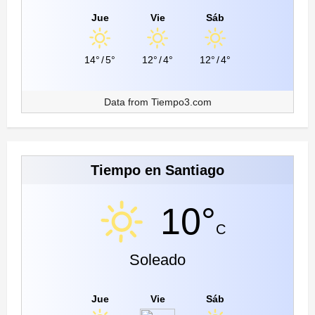
Jue
Vie
Sáb
14°
/
5°
12°
/
4°
12°
/
4°
Data from
Tiempo3.com
Tiempo en Santiago
10°
C
Soleado
Jue
Vie
Sáb