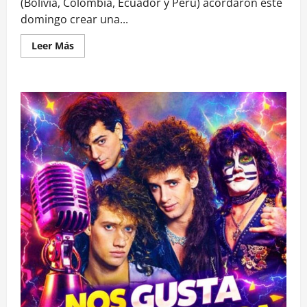
(Bolivia, Colombia, Ecuador y Perú) acordaron este
domingo crear una...
Leer
Leer Más
más
acerca
de
Bolivia,
Colombia,
Ecuador
y
Perú
crean
red
de
seguridad
para
enfrentar
al
crimen
trasnacional