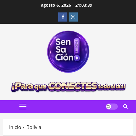
Saltar
agosto 6, 2026
21:03:40
al
Facebook
Instagram
contenido
Menú
principal
Inicio
Bolivia