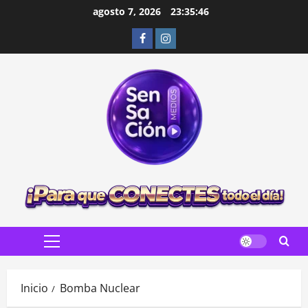
Saltar
agosto 7, 2026
23:35:47
al
Facebook
Instagram
contenido
Menú
principal
Inicio
Bomba Nuclear