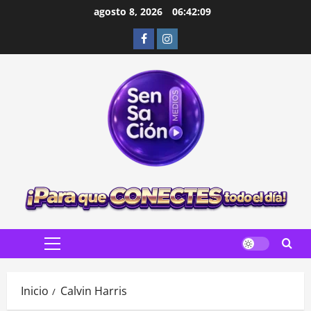
Saltar
agosto 8, 2026
06:42:10
al
Facebook
Instagram
contenido
Menú
principal
Inicio
Calvin Harris