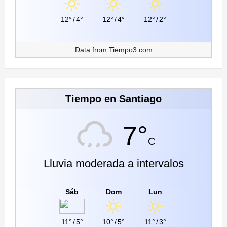
12°
/
4°
12°
/
4°
12°
/
2°
Data from
Tiempo3.com
Tiempo en Santiago
7°
C
Lluvia moderada a intervalos
Sáb
Dom
Lun
11°
/
5°
10°
/
5°
11°
/
3°