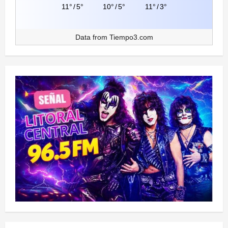
11°
/
5°
10°
/
5°
11°
/
3°
Data from
Tiempo3.com