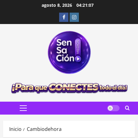
Saltar
agosto 8, 2026
04:21:08
al
Facebook
Instagram
contenido
Menú
principal
Inicio
Cambiodehora