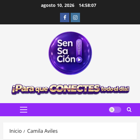
Saltar
agosto 10, 2026
14:58:09
al
Facebook
Instagram
contenido
Menú
principal
Inicio
Camila Aviles