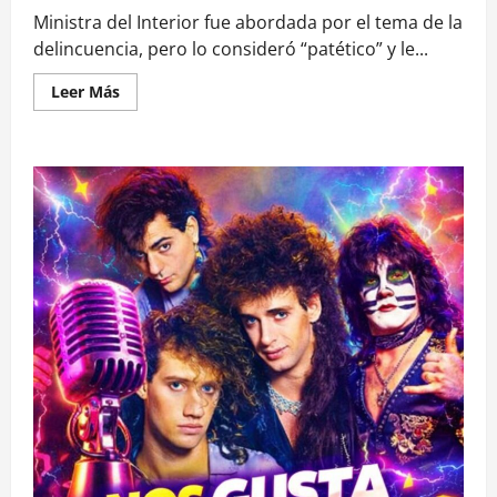
Ministra del Interior fue abordada por el tema de la
delincuencia, pero lo consideró “patético” y le...
Leer
Leer Más
más
acerca
de
Se
olvidó
de
la
cámara:
Carolina
Tohá
insultó
a
concejala
de
Renca
durante
live
de
Instagram