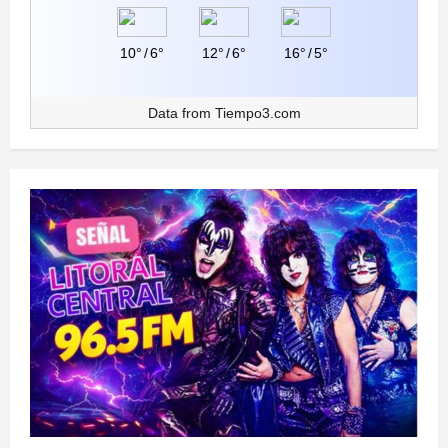
10°
/
6°
12°
/
6°
16°
/
5°
Data from
Tiempo3.com