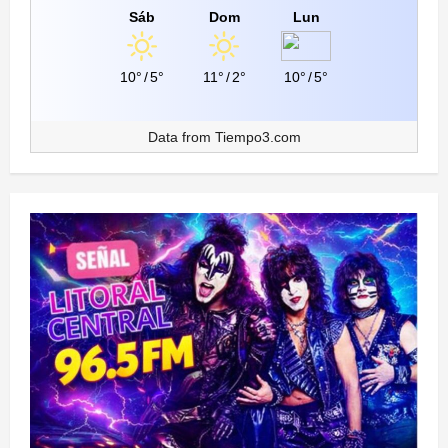
Sáb
Dom
Lun
10°
/
5°
11°
/
2°
10°
/
5°
Data from
Tiempo3.com