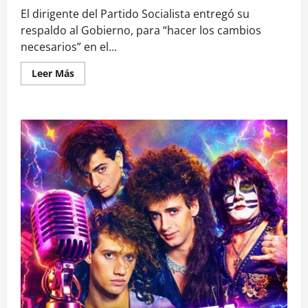
El dirigente del Partido Socialista entregó su
respaldo al Gobierno, para “hacer los cambios
necesarios” en el...
Leer
Leer Más
más
acerca
de
¿Cambio
de
gabinete?
El
apoyo
de
Escalona
que
deja
en
una
incómoda
posición
al
ministro
Montes