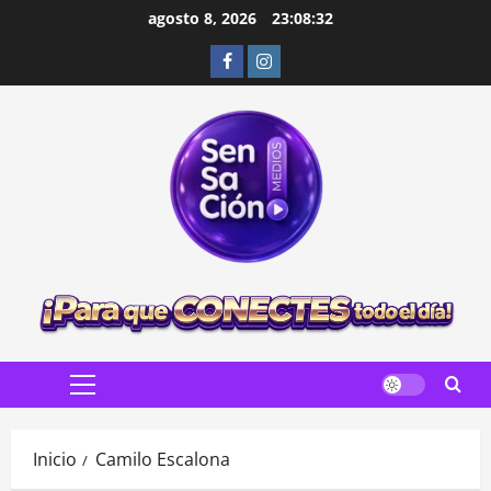
Saltar
agosto 8, 2026
23:08:33
al
Facebook
Instagram
contenido
Menú
principal
Inicio
Camilo Escalona