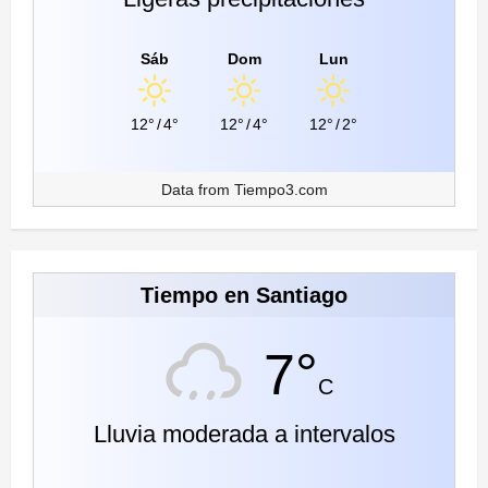
Sáb
Dom
Lun
12°
/
4°
12°
/
4°
12°
/
2°
Data from
Tiempo3.com
Tiempo en Santiago
7°
C
Lluvia moderada a intervalos