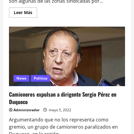
son algunas de las zonas sindicadas por...
Leer
Leer Más
más
acerca
de
Ataque
a
camioneros:
Las
rutas
que
más
preocupan,
las
cifras
de
Carabineros
News
Política
y
el
pedido
de
Camioneros expulsan a dirigente Sergio Pérez en
los
gremios
Duqueco
Administrador
mayo 5, 2022
Argumentando que no los representa como
gremio, un grupo de camioneros paralizados en
Duqueco -en la región...