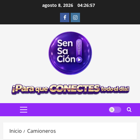
Saltar
agosto 8, 2026
04:26:58
al
Facebook
Instagram
contenido
Menú
principal
Inicio
Camioneros