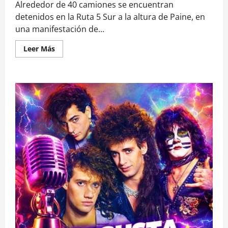
Alrededor de 40 camiones se encuentran
detenidos en la Ruta 5 Sur a la altura de Paine, en
una manifestación de...
Leer
Leer Más
más
acerca
de
Camioneros
mantienen
protesta
en
Ruta
5
Sur
a
la
altura
de
Paine