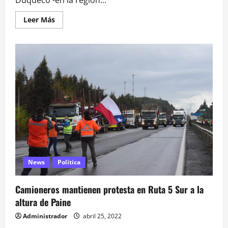
Leer
Leer Más
más
acerca
de
Camioneros
expulsan
a
dirigente
Sergio
Pérez
en
Duqueco
News
Política
Camioneros mantienen protesta en Ruta 5 Sur a la
altura de Paine
Administrador
abril 25, 2022