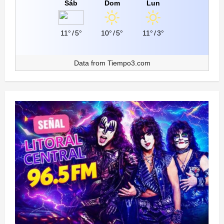
Sáb
Dom
Lun
11°
/
5°
10°
/
5°
11°
/
3°
Data from
Tiempo3.com