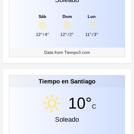
Sáb
Dom
Lun
12°
/
4°
12°
/
2°
11°
/
3°
Data from
Tiempo3.com
Tiempo en Santiago
10°
C
Soleado