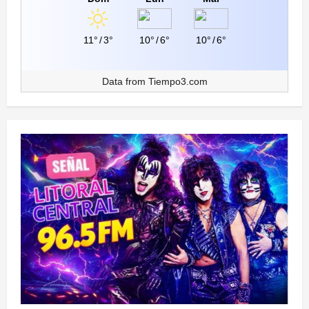
11°
/
3°
10°
/
6°
10°
/
6°
Data from
Tiempo3.com