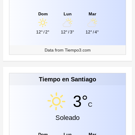
Dom
Lun
Mar
12°
/
2°
12°
/
3°
12°
/
4°
Data from
Tiempo3.com
Tiempo en Santiago
3°
C
Soleado
Dom
Lun
Mar