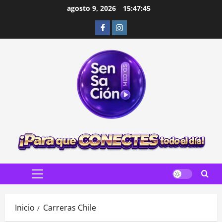
Saltar
agosto 9, 2026
15:47:46
al
Facebook
Instagram
contenido
Menú
principal
Inicio
Carreras Chile