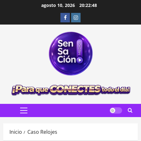
Saltar
agosto 10, 2026
20:22:49
al
Facebook
Instagram
contenido
Menú
principal
Inicio
Caso Relojes