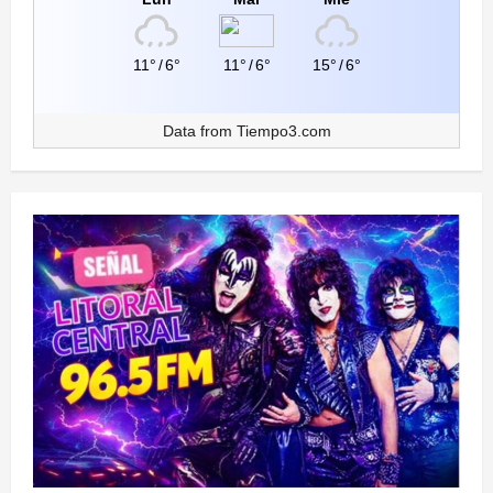
11°
/
6°
11°
/
6°
15°
/
6°
Data from
Tiempo3.com