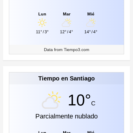
Lun
Mar
Mié
11°
/
3°
12°
/
4°
14°
/
4°
Data from
Tiempo3.com
Tiempo en Santiago
10°
C
Parcialmente nublado
Lun
Mar
Mié