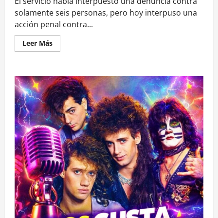
El servicio había interpuesto una denuncia contra
solamente seis personas, pero hoy interpuso una
acción penal contra...
Leer
Leer Más
más
acerca
de
Caso
Relojes:
SII
presenta
querella
contra
25
personas