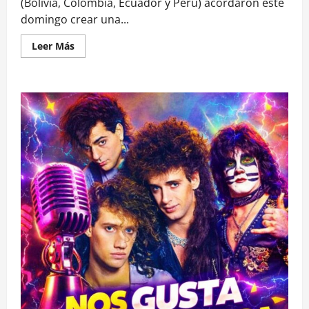
(Bolivia, Colombia, Ecuador y Perú) acordaron este
domingo crear una...
Leer
Leer Más
más
acerca
de
Bolivia,
Colombia,
Ecuador
y
Perú
crean
red
de
seguridad
para
enfrentar
al
crimen
trasnacional