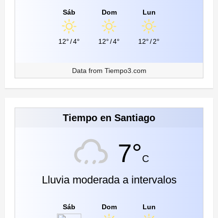
Sáb
Dom
Lun
12°
/
4°
12°
/
4°
12°
/
2°
Data from
Tiempo3.com
Tiempo en Santiago
7°
C
Lluvia moderada a intervalos
Sáb
Dom
Lun