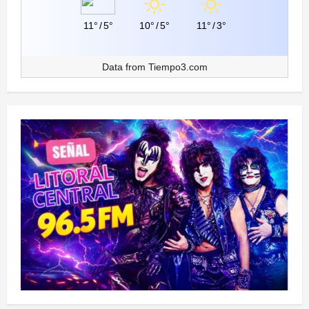
11°
/
5°
10°
/
5°
11°
/
3°
Data from
Tiempo3.com