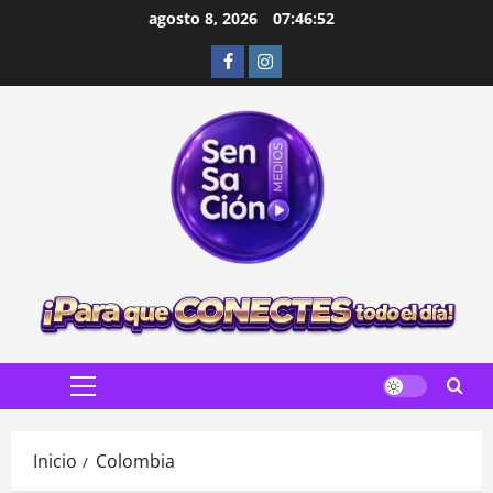
Saltar
agosto 8, 2026
07:46:53
al
Facebook
Instagram
contenido
Menú
principal
Inicio
Colombia