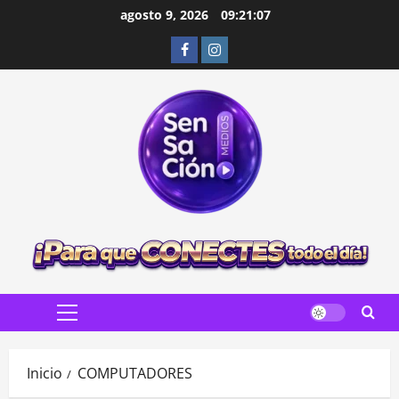
Saltar
agosto 9, 2026
09:21:08
al
Facebook
Instagram
contenido
Menú
principal
Inicio
COMPUTADORES