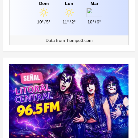
Dom
Lun
Mar
10°
/
5°
11°
/
2°
10°
/
6°
Data from
Tiempo3.com