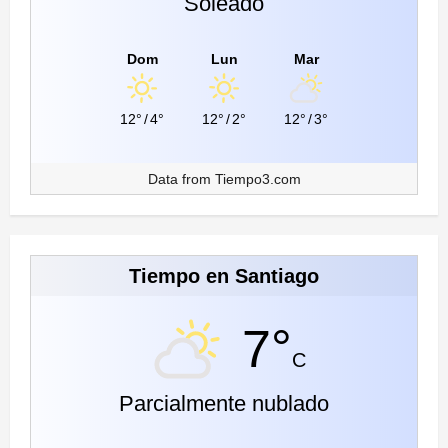
Soleado
Dom
Lun
Mar
12°
/
4°
12°
/
2°
12°
/
3°
Data from
Tiempo3.com
Tiempo en Santiago
7°
C
Parcialmente nublado