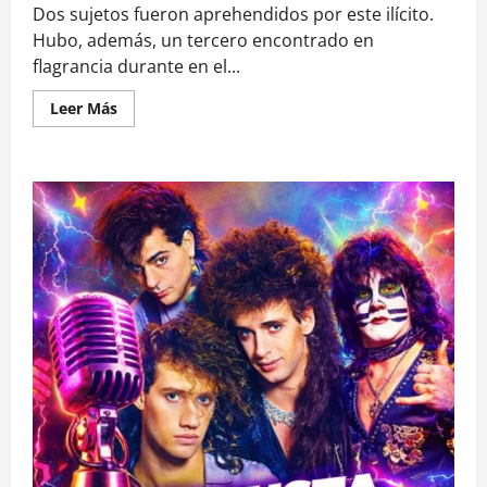
Dos sujetos fueron aprehendidos por este ilícito.
Hubo, además, un tercero encontrado en
flagrancia durante en el...
Leer
Leer Más
más
acerca
de
Detienen
a
presuntos
autores
del
robo
de
computadores
desde
el
ministerio
de
Desarrollo
Social