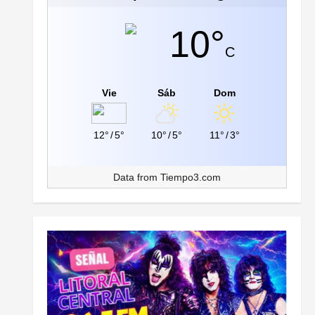
10°
C
Vie
Sáb
Dom
12°
/
5°
10°
/
5°
11°
/
3°
Data from
Tiempo3.com