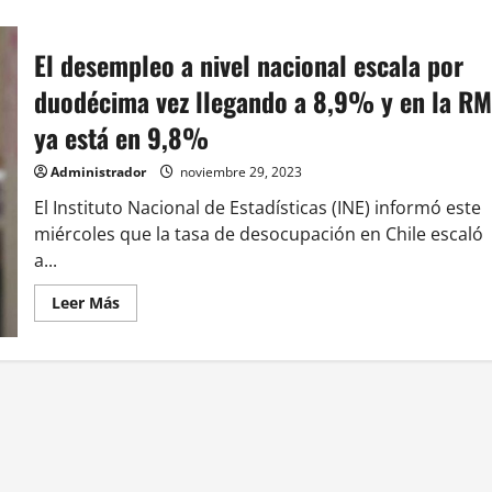
El desempleo a nivel nacional escala por
duodécima vez llegando a 8,9% y en la RM
ya está en 9,8%
Administrador
noviembre 29, 2023
El Instituto Nacional de Estadísticas (INE) informó este
miércoles que la tasa de desocupación en Chile escaló
a...
Leer
Leer Más
más
acerca
de
El
desempleo
a
nivel
nacional
escala
por
duodécima
vez