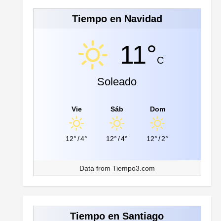
Tiempo en Navidad
11°
C
Soleado
Vie
Sáb
Dom
12°
/
4°
12°
/
4°
12°
/
2°
Data from
Tiempo3.com
Tiempo en Santiago