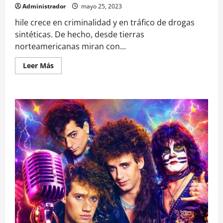
Administrador
mayo 25, 2023
hile crece en criminalidad y en tráfico de drogas
sintéticas. De hecho, desde tierras
norteamericanas miran con...
Leer
Leer Más
más
acerca
de
EEUU
pone
el
ojo
en
Chile
por
alza
de
«droga
zombie»:
«Las
sustancias
sintéticas
han
ido
en
aumento»