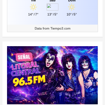
Vie
Sáb
Dom
14°
/
7°
13°
/
5°
10°
/
5°
Data from
Tiempo3.com