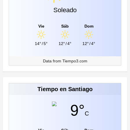
Soleado
Vie
Sáb
Dom
14°
/
5°
12°
/
4°
12°
/
4°
Data from
Tiempo3.com
Tiempo en Santiago
9°
C