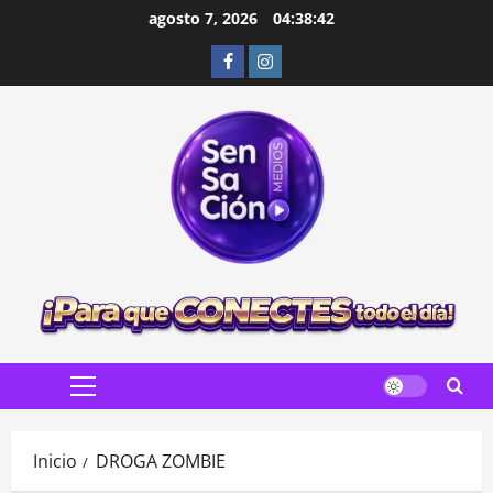
Saltar
agosto 7, 2026
04:38:43
al
Facebook
Instagram
contenido
Menú
principal
Inicio
DROGA ZOMBIE