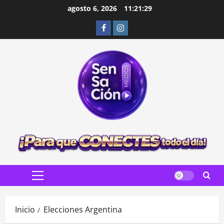
Saltar
agosto 6, 2026
11:21:30
al
Facebook
Instagram
contenido
Menú
principal
Inicio
Elecciones Argentina