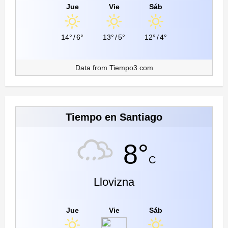
Jue
Vie
Sáb
14°
/
6°
13°
/
5°
12°
/
4°
Data from
Tiempo3.com
Tiempo en Santiago
8°
C
Llovizna
Jue
Vie
Sáb