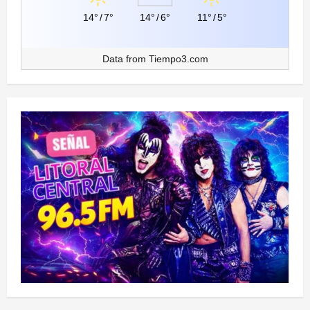
14°
/
7°
14°
/
6°
11°
/
5°
Data from
Tiempo3.com