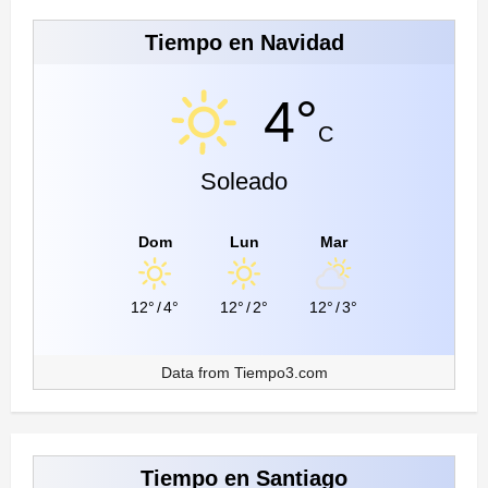
Tiempo en Navidad
4°
C
Soleado
Dom
Lun
Mar
12°
/
4°
12°
/
2°
12°
/
3°
Data from
Tiempo3.com
Tiempo en Santiago