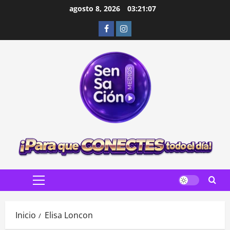
Saltar
agosto 8, 2026
03:21:08
al
Facebook
Instagram
contenido
Menú
principal
Inicio
Elisa Loncon