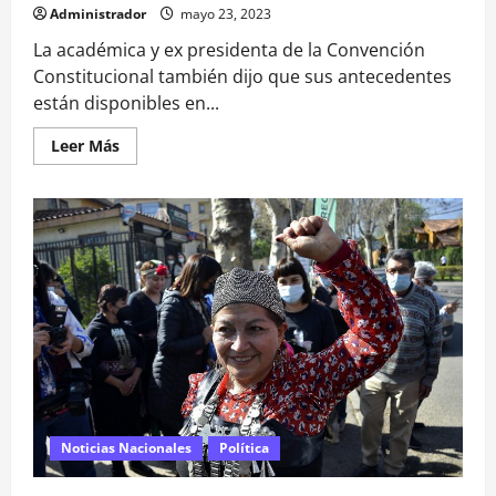
Administrador
mayo 23, 2023
La académica y ex presidenta de la Convención
Constitucional también dijo que sus antecedentes
están disponibles en...
Leer
Leer Más
más
acerca
de
Loncon
acusa
«persecución»
y
«escarnio
público»
por
solicitud
de
sus
datos
académicos
y
descarta
«ocultar
información»
Noticias Nacionales
Política