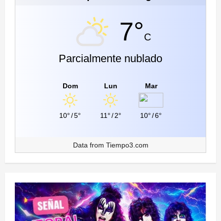
7°
C
Parcialmente nublado
Dom
Lun
Mar
10°
/
5°
11°
/
2°
10°
/
6°
Data from
Tiempo3.com