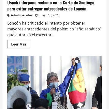
Usach interpone reclamo en la Corte de Santiago
para evitar entregar antecedentes de Loncón
Administrador
mayo 18, 2023
Loncón ha criticado el intento por obtener
mayores antecedentes del polémico “año sabático”
que autorizó el exrector...
Leer
Leer Más
más
acerca
de
Usach
interpone
reclamo
en
la
Corte
de
Santiago
para
evitar
entregar
antecedentes
de
Loncón