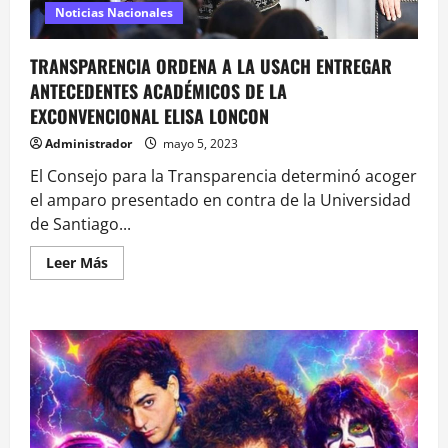
Noticias Nacionales
TRANSPARENCIA ORDENA A LA USACH ENTREGAR
ANTECEDENTES ACADÉMICOS DE LA
EXCONVENCIONAL ELISA LONCON
Administrador
mayo 5, 2023
El Consejo para la Transparencia determinó acoger
el amparo presentado en contra de la Universidad
de Santiago...
Leer
Leer Más
más
acerca
de
TRANSPARENCIA
ORDENA
A
LA
USACH
ENTREGAR
ANTECEDENTES
ACADÉMICOS
DE
LA