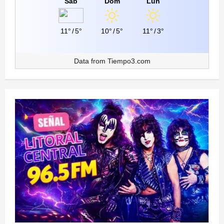
Sáb
Dom
Lun
11°
/
5°
10°
/
5°
11°
/
3°
Data from
Tiempo3.com