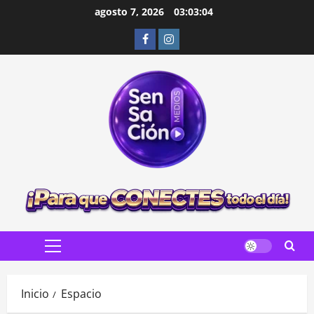
Saltar
agosto 7, 2026
03:03:05
al
Facebook
Instagram
contenido
Menú
principal
Inicio
Espacio