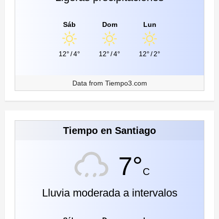
Sáb
Dom
Lun
12°
/
4°
12°
/
4°
12°
/
2°
Data from
Tiempo3.com
Tiempo en Santiago
7°
C
Lluvia moderada a intervalos