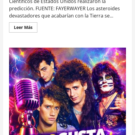
Científicos de Estados Unidos realizaron la
predicción. FUENTE: FAYERWAYER Los asteroides
devastadores que acabarían con la Tierra se...
Leer
Leer Más
más
acerca
de
Respiremos
tranquilos:
no
impactarán
asteroides
devastadores
sobre
la
Tierra
en
los
próximos
mil
años