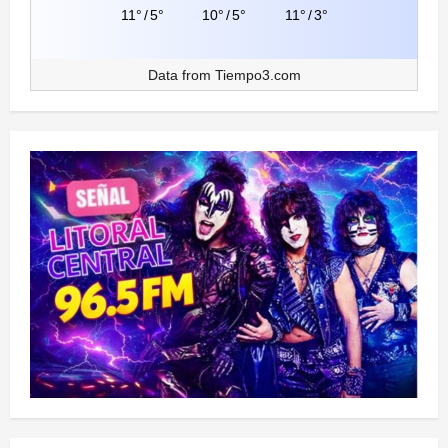
11°
/
5°
10°
/
5°
11°
/
3°
Data from
Tiempo3.com