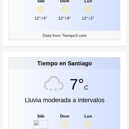
Sáb
Dom
Lun
12°
/
4°
12°
/
4°
12°
/
2°
Data from
Tiempo3.com
Tiempo en Santiago
7°
C
Lluvia moderada a intervalos
Sáb
Dom
Lun