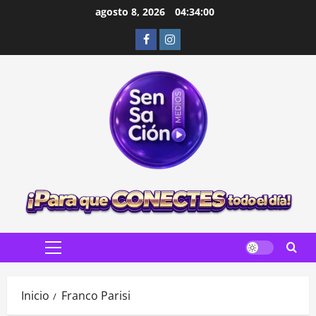
Saltar
agosto 8, 2026
04:34:02
al
Facebook
Instagram
contenido
Menú
principal
Inicio
Franco Parisi