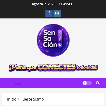
Saltar
agosto 7, 2026
11:49:44
al
Facebook
Instagram
contenido
Menú
principal
Inicio
Fuerte Sismo