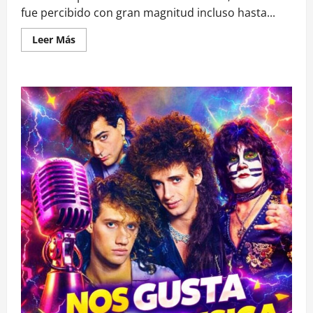
fue percibido con gran magnitud incluso hasta...
Leer
Leer Más
más
acerca
de
fuerte
sismo
de
6.5
se
hace
sentir
en
el
centro
de
nuestro
país