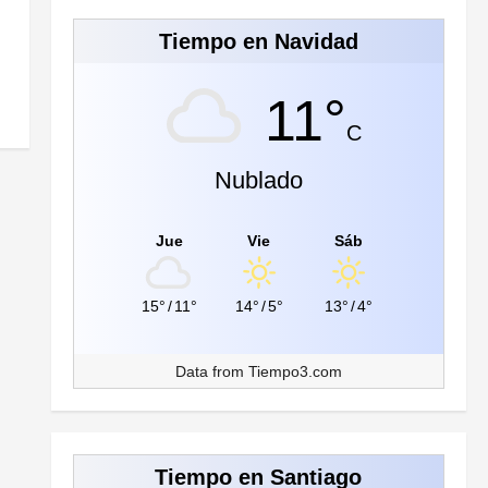
Tiempo en Navidad
11°
C
Nublado
Jue
Vie
Sáb
15°
/
11°
14°
/
5°
13°
/
4°
Data from
Tiempo3.com
Tiempo en Santiago