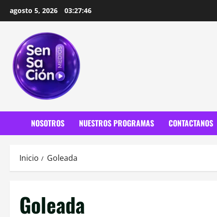
Saltar
agosto 5, 2026
03:27:47
al
contenido
NOSOTROS
NUESTROS PROGRAMAS
CONTACTANOS
Inicio
Goleada
Goleada