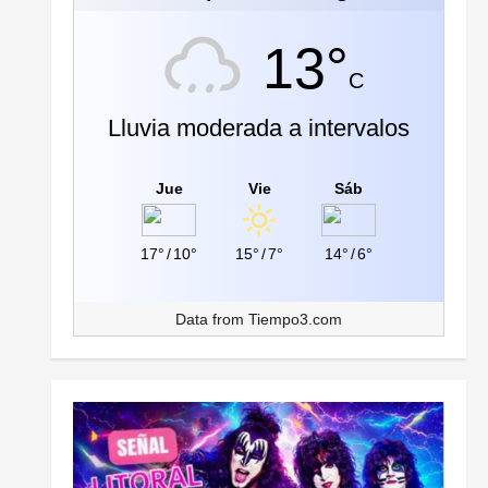
13°
C
Lluvia moderada a intervalos
Jue
Vie
Sáb
17°
/
10°
15°
/
7°
14°
/
6°
Data from
Tiempo3.com