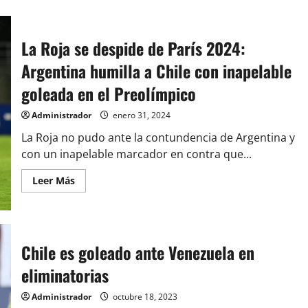
La Roja se despide de París 2024:
Argentina humilla a Chile con inapelable
goleada en el Preolímpico
Administrador
enero 31, 2024
La Roja no pudo ante la contundencia de Argentina y
con un inapelable marcador en contra que...
Leer
Leer Más
más
acerca
de
La
Roja
se
Chile es goleado ante Venezuela en
despide
de
París
eliminatorias
2024:
Argentina
humilla
Administrador
octubre 18, 2023
a