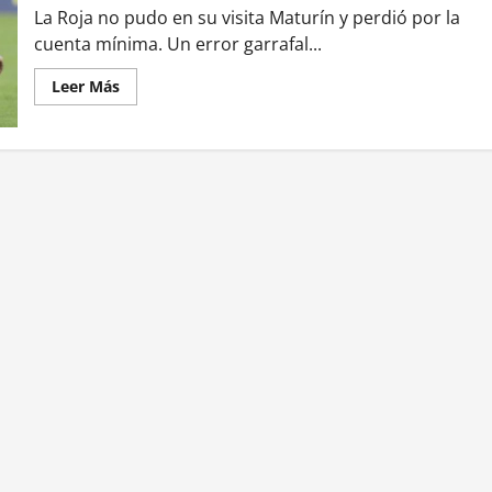
Chile
La Roja no pudo en su visita Maturín y perdió por la
con
inapelable
cuenta mínima. Un error garrafal...
goleada
en
Leer
Leer Más
el
más
Preolímpico
acerca
de
Chile
es
goleado
ante
Venezuela
en
eliminatorias