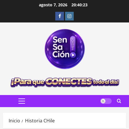
Saltar
agosto 7, 2026
20:40:24
al
Facebook
Instagram
contenido
Menú
principal
Inicio
Historia CHile