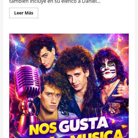
también incluye en su elenco a Daniel...
Leer
Leer Más
más
acerca
de
TVN
estrenará
serie
sobre
los
últimos
días
de
Salvador
Allende