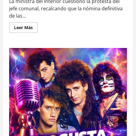
La ministra del Interior cuestionó la protesta del
jefe comunal, recalcando que la nómina definitiva
de las...
Leer
Leer Más
más
acerca
de
Tohá
ante
molestia
de
Carter
por
ausencia
de
La
Florida
en
Plan
Calle
Sin
Violencia:
«Aún
no
se
conocen
las
comunas
incluidas