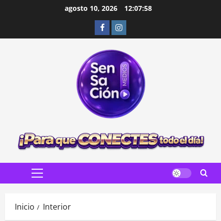
Saltar
agosto 10, 2026
12:07:59
al
Facebook
Instagram
contenido
Menú
principal
Inicio
Interior