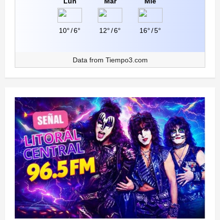
Lun
Mar
Mié
10°
/
6°
12°
/
6°
16°
/
5°
Data from
Tiempo3.com