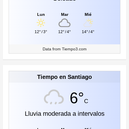
Lun
Mar
Mié
12°
/
3°
12°
/
4°
14°
/
4°
Data from
Tiempo3.com
Tiempo en Santiago
6°
C
Lluvia moderada a intervalos