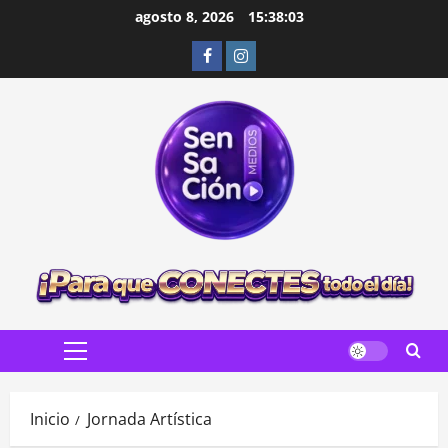
Saltar
agosto 8, 2026
15:38:04
al
Facebook
Instagram
contenido
Menú
principal
Inicio
Jornada Artística