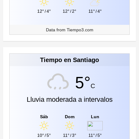
12°
/
4°
12°
/
2°
11°
/
4°
Data from
Tiempo3.com
Tiempo en Santiago
5°
C
Lluvia moderada a intervalos
Sáb
Dom
Lun
10°
/
5°
11°
/
3°
11°
/
5°