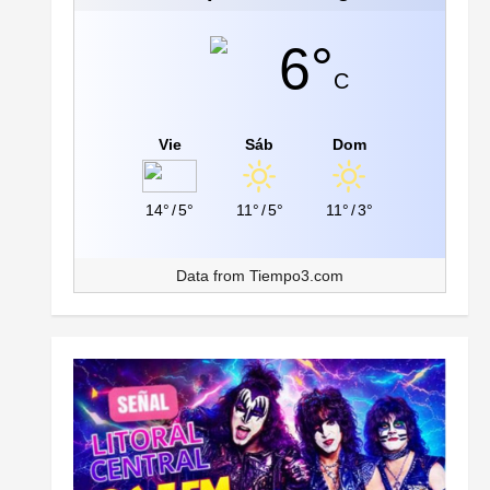
6°
C
Vie
Sáb
Dom
14°
/
5°
11°
/
5°
11°
/
3°
Data from
Tiempo3.com