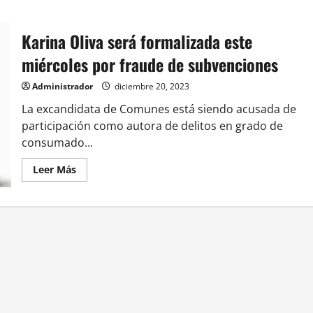
Karina Oliva será formalizada este
miércoles por fraude de subvenciones
Administrador
diciembre 20, 2023
La excandidata de Comunes está siendo acusada de
participación como autora de delitos en grado de
consumado...
Leer
Leer Más
más
acerca
de
Karina
Oliva
será
formalizada
este
miércoles
por
fraude
de
subvenciones