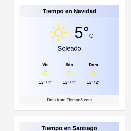
Tiempo en Navidad
5°
C
Soleado
Vie
Sáb
Dom
12°
/
4°
12°
/
4°
12°
/
2°
Data from
Tiempo3.com
Tiempo en Santiago