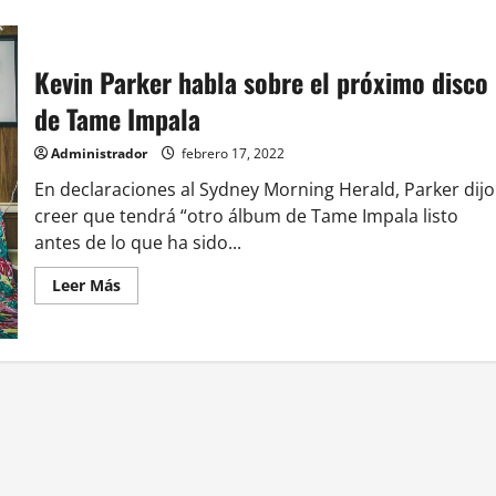
Kevin Parker habla sobre el próximo disco
de Tame Impala
Administrador
febrero 17, 2022
En declaraciones al Sydney Morning Herald, Parker dijo
creer que tendrá “otro álbum de Tame Impala listo
antes de lo que ha sido...
Leer
Leer Más
más
acerca
de
Kevin
Parker
habla
sobre
el
próximo
disco
de
Tame
Impala