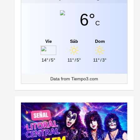
6°
C
Vie
Sáb
Dom
14°
/
5°
11°
/
5°
11°
/
3°
Data from
Tiempo3.com