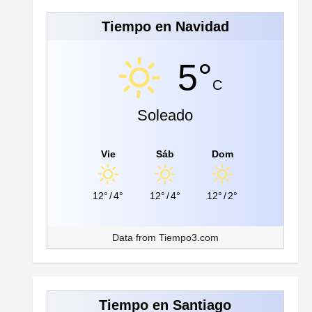
Tiempo en Navidad
5°
C
Soleado
Vie
Sáb
Dom
12°
/
4°
12°
/
4°
12°
/
2°
Data from
Tiempo3.com
Tiempo en Santiago