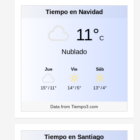
Tiempo en Navidad
11°
C
Nublado
Jue
Vie
Sáb
15°
/
11°
14°
/
5°
13°
/
4°
Data from
Tiempo3.com
Tiempo en Santiago