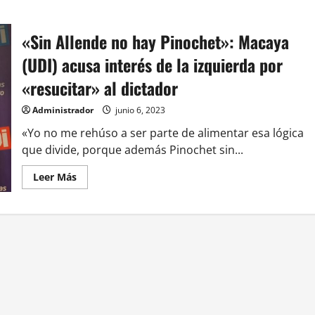
«Sin Allende no hay Pinochet»: Macaya
(UDI) acusa interés de la izquierda por
«resucitar» al dictador
Administrador
junio 6, 2023
«Yo no me rehúso a ser parte de alimentar esa lógica
que divide, porque además Pinochet sin...
Leer
Leer Más
más
acerca
de
«Sin
Allende
no
hay
Pinochet»:
Macaya
(UDI)
acusa
interés
de
la