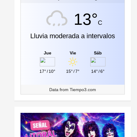
13°
C
Lluvia moderada a intervalos
Jue
Vie
Sáb
17°
/
10°
15°
/
7°
14°
/
6°
Data from
Tiempo3.com