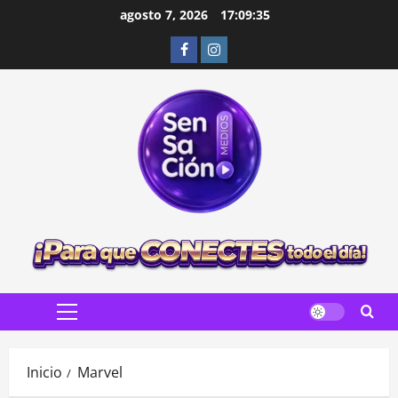
Saltar
agosto 7, 2026
17:09:37
al
Facebook
Instagram
contenido
Menú
principal
Inicio
Marvel