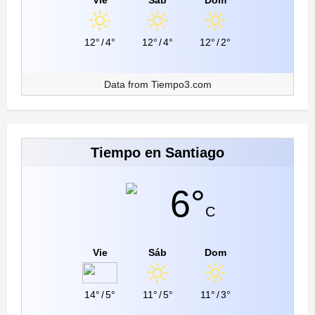
12°
/
4°
12°
/
4°
12°
/
2°
Data from
Tiempo3.com
Tiempo en Santiago
6°
C
Vie
Sáb
Dom
14°
/
5°
11°
/
5°
11°
/
3°