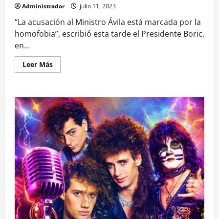
Administrador
julio 11, 2023
“La acusación al Ministro Ávila está marcada por la
homofobia”, escribió esta tarde el Presidente Boric,
en...
Leer
Leer Más
más
acerca
de
Lo
que
hay
que
saber
de
Marco
Antonio
Ávila
y
la
homofobia
que
denunció
Boric
tras
la
acusación
constitucional