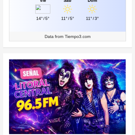
Vie
Sáb
Dom
14°
/
5°
11°
/
5°
11°
/
3°
Data from
Tiempo3.com