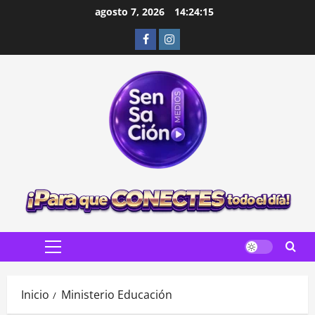
Saltar
agosto 7, 2026
14:24:16
al
Facebook
Instagram
contenido
Menú
principal
Inicio
Ministerio Educación