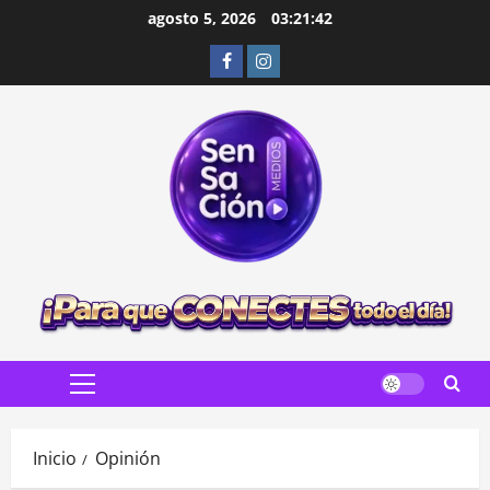
Saltar
agosto 5, 2026
03:21:43
al
Facebook
Instagram
contenido
Menú
principal
Inicio
Opinión