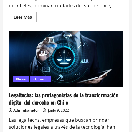
de infieles, dominan ciudades del sur de Chile,...
Leer
Leer Más
más
acerca
de
«Para
ser
infieles
hay
que
venir
al
Sur»
News
Opinión
Legaltechs: las protagonistas de la transformación
digital del derecho en Chile
Administrador
junio 9, 2022
Las legaltechs, empresas que buscan brindar
soluciones legales a través de la tecnología, han