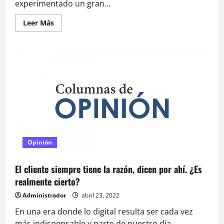
experimentado un gran...
Leer
Leer Más
más
acerca
de
Legaltechs:
las
protagonistas
de
la
transformación
digital
del
derecho
en
Chile
Opinión
El cliente siempre tiene la razón, dicen por ahí. ¿Es
realmente cierto?
Administrador
abril 23, 2022
En una era donde lo digital resulta ser cada vez
más indispensable y parte de nuestro día...