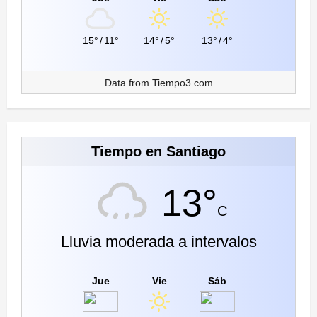
15°
/
11°
14°
/
5°
13°
/
4°
Data from
Tiempo3.com
Tiempo en Santiago
13°
C
Lluvia moderada a intervalos
Jue
Vie
Sáb