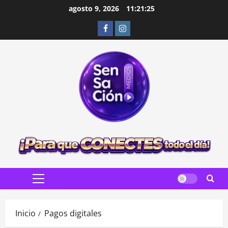
Saltar
agosto 9, 2026
11:21:26
al
Facebook
Instagram
contenido
Menú
principal
Inicio
Pagos digitales