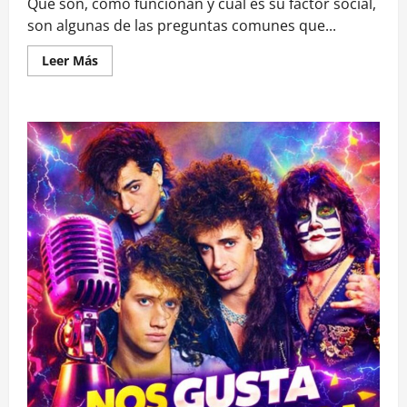
Qué son, cómo funcionan y cuál es su factor social,
son algunas de las preguntas comunes que...
Leer
Leer Más
más
acerca
de
<strong>Sondeo
de
Tenpo
revela
que
el
42%
de
sus
usuarios
utiliza
cuentas
de
pago
digitales
en
regiones
de
nuestro
país</strong>