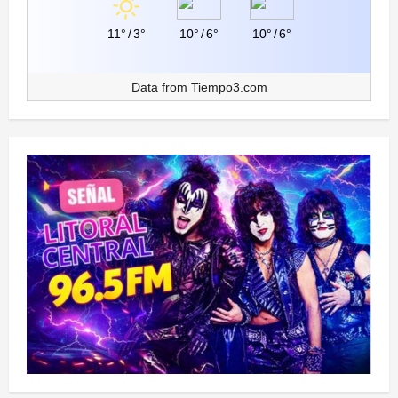
11°
/
3°
10°
/
6°
10°
/
6°
Data from
Tiempo3.com