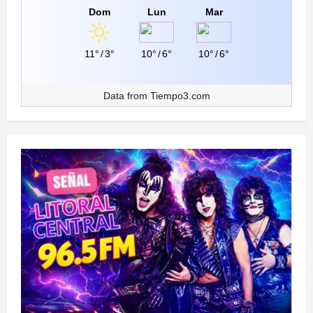
Dom
Lun
Mar
11°
/
3°
10°
/
6°
10°
/
6°
Data from
Tiempo3.com