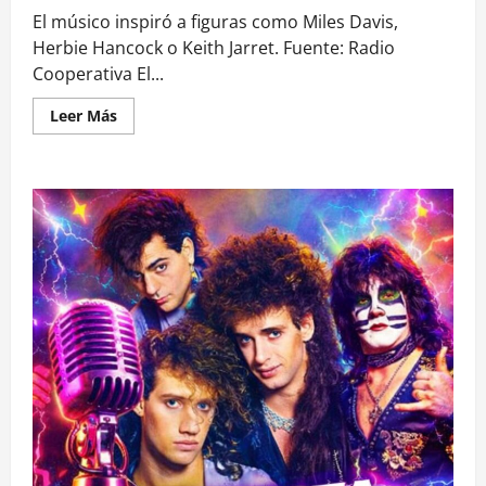
El músico inspiró a figuras como Miles Davis,
Herbie Hancock o Keith Jarret. Fuente: Radio
Cooperativa El...
Leer
Leer Más
más
acerca
de
A
los
90
años
falleció
el
legendario
pianista
de
jazz
Ahmad
Jamal