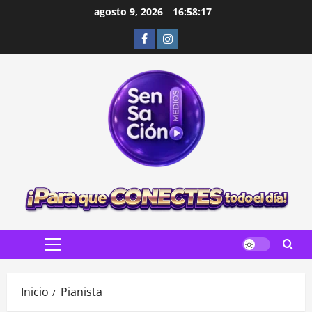
Saltar
agosto 9, 2026
16:58:18
al
Facebook
Instagram
contenido
Menú
principal
Inicio
Pianista