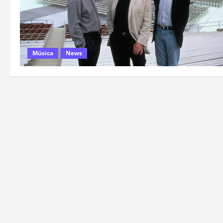
Música
News