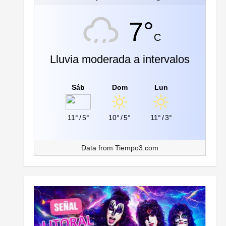
7°
C
Lluvia moderada a intervalos
Sáb
Dom
Lun
11°
/
5°
10°
/
5°
11°
/
3°
Data from
Tiempo3.com