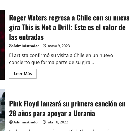
Roger Waters regresa a Chile con su nueva
gira This is Not a Drill: Este es el valor de
las entradas
Administrador
mayo 9, 2023
El artista confirmó su visita a Chile en un nuevo
concierto que forma parte de su gira...
Leer
Leer Más
más
acerca
de
Roger
Waters
regresa
Pink Floyd lanzará su primera canción en
a
Chile
con
28 años para apoyar a Ucrania
su
nueva
Administrador
abril 8, 2022
gira
This
is