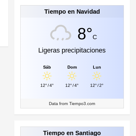
Tiempo en Navidad
8°
C
Ligeras precipitaciones
Sáb
Dom
Lun
12°
/
4°
12°
/
4°
12°
/
2°
Data from
Tiempo3.com
Tiempo en Santiago