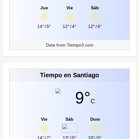
Jue
Vie
Sáb
14°
/
5°
12°
/
4°
12°
/
4°
Data from
Tiempo3.com
Tiempo en Santiago
9°
C
Vie
Sáb
Dom
14°
/
7°
13°
/
5°
10°
/
5°