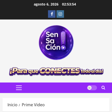
Saltar
agosto 6, 2026
02:53:55
al
Facebook
Instagram
contenido
Menú
principal
Inicio
Prime Video