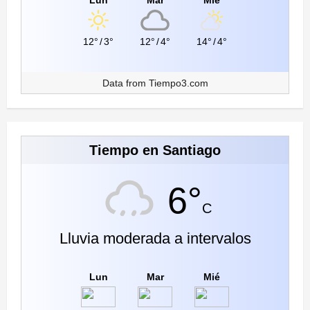
Lun
Mar
Mié
12°
/
3°
12°
/
4°
14°
/
4°
Data from
Tiempo3.com
Tiempo en Santiago
6°
C
Lluvia moderada a intervalos
Lun
Mar
Mié