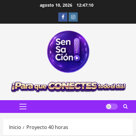
Saltar
agosto 10, 2026
12:47:11
al
Facebook
Instagram
contenido
Menú
principal
Inicio
Proyecto 40 horas