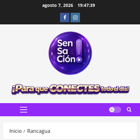
Saltar
agosto 7, 2026
19:47:40
al
Facebook
Instagram
contenido
Menú
principal
Inicio
Rancagua