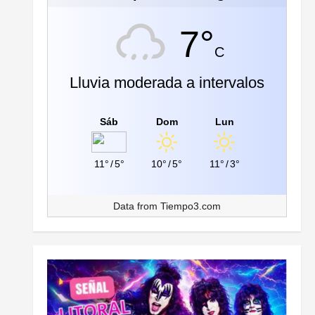
7°
C
Lluvia moderada a intervalos
Sáb
Dom
Lun
11°
/
5°
10°
/
5°
11°
/
3°
Data from
Tiempo3.com