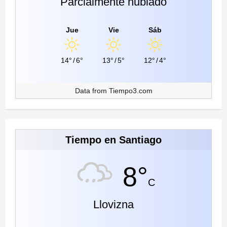
Parcialmente nublado
Jue
Vie
Sáb
14°
/
6°
13°
/
5°
12°
/
4°
Data from
Tiempo3.com
Tiempo en Santiago
8°
C
Llovizna