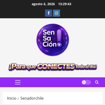
Saltar
agosto 6, 2026
13:29:44
al
Facebook
Instagram
contenido
Menú
principal
Inicio
Senadorchile