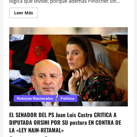
lógica que divide, porque además Pinochet sin...
Leer
Leer Más
más
acerca
de
«Sin
Allende
no
hay
Pinochet»:
Macaya
(UDI)
acusa
interés
de
la
izquierda
por
«resucitar»
al
dictador
Noticias Nacionales
Política
EL SENADOR DEL PS Juan Luis Castro CRITICA A
DIPUTADA ORSINI POR SU postura EN CONTRA DE
LA «LEY NAIN-RETAMAL»