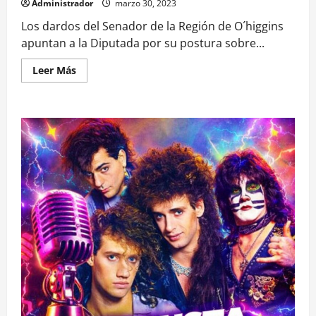
Administrador
marzo 30, 2023
Los dardos del Senador de la Región de O´higgins
apuntan a la Diputada por su postura sobre...
Leer
Leer Más
más
acerca
de
EL
SENADOR
DEL
PS
Juan
Luis
Castro
CRITICA
A
DIPUTADA
ORSINI
POR
SU
postura
EN
CONTRA
DE
LA
«LEY
NAIN-
RETAMAL»