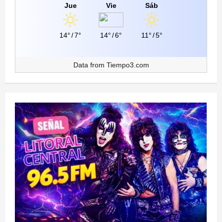
Jue
Vie
Sáb
14°
/
7°
14°
/
6°
11°
/
5°
Data from
Tiempo3.com