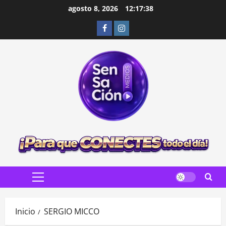
Saltar
agosto 8, 2026
12:17:39
al
Facebook
Instagram
contenido
Menú
principal
Inicio
SERGIO MICCO