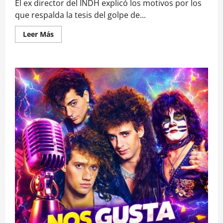
El ex director del INDH explicó los motivos por los
que respalda la tesis del golpe de...
Leer
Leer Más
más
acerca
de
Micco:
«El
Presidente
Boric
dijo
que
hubo
un
golpe
de
Estado
cuando
se
destituyó
a
Dilma
Rouseff
por
un
acuerdo
del
Senado»