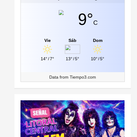
9°
C
Vie
Sáb
Dom
14°
/
7°
13°
/
5°
10°
/
5°
Data from
Tiempo3.com