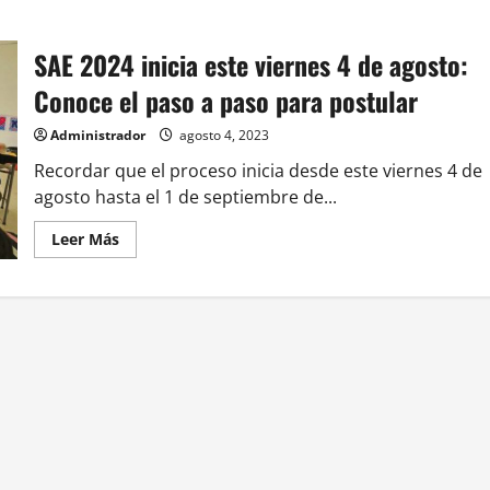
SAE 2024 inicia este viernes 4 de agosto:
Conoce el paso a paso para postular
Administrador
agosto 4, 2023
Recordar que el proceso inicia desde este viernes 4 de
agosto hasta el 1 de septiembre de...
Leer
Leer Más
más
acerca
de
SAE
2024
inicia
este
viernes
4
de
agosto:
Conoce
el
paso
a
paso