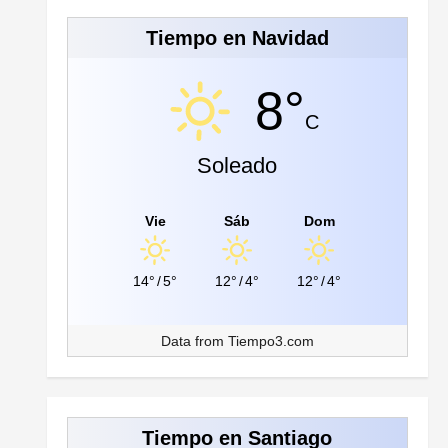
Tiempo en Navidad
8°
C
Soleado
Vie
Sáb
Dom
14°
/
5°
12°
/
4°
12°
/
4°
Data from
Tiempo3.com
Tiempo en Santiago