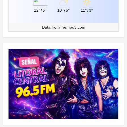
12°
/
5°
10°
/
5°
11°
/
3°
Data from
Tiempo3.com