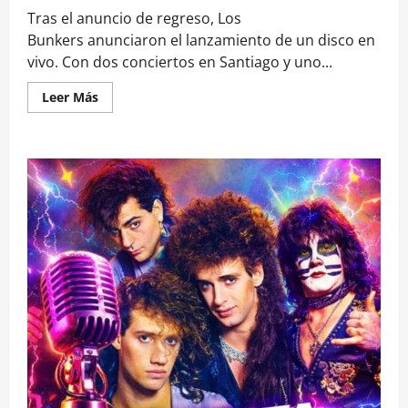
Tras el anuncio de regreso, Los
Bunkers anunciaron el lanzamiento de un disco en
vivo. Con dos conciertos en Santiago y uno...
Leer
Leer Más
más
acerca
de
Los
Bunkers
anuncian
lanzamiento
de
un
disco
en
vivo