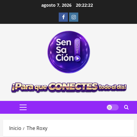
Saltar
agosto 7, 2026
20:22:24
al
Facebook
Instagram
contenido
Menú
principal
Inicio
The Roxy