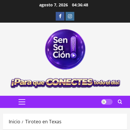
Saltar
agosto 7, 2026
04:36:49
al
Facebook
Instagram
contenido
Menú
principal
Inicio
Tiroteo en Texas