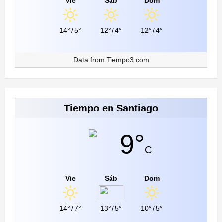
Vie
Sáb
Dom
14°
/
5°
12°
/
4°
12°
/
4°
Data from
Tiempo3.com
Tiempo en Santiago
9°
C
Vie
Sáb
Dom
14°
/
7°
13°
/
5°
10°
/
5°