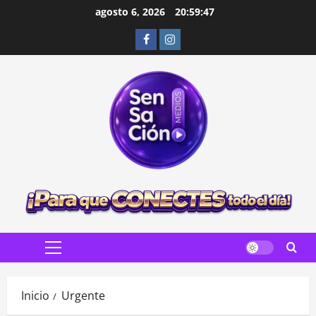
Saltar
agosto 6, 2026
20:59:49
al
Facebook
Instagram
contenido
Menú
principal
Inicio
Urgente