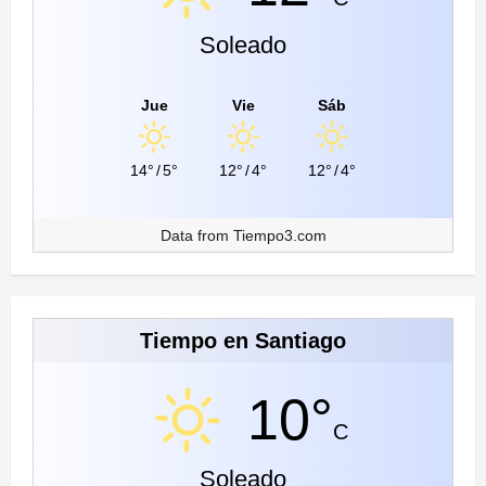
Soleado
Jue
Vie
Sáb
14°
/
5°
12°
/
4°
12°
/
4°
Data from
Tiempo3.com
Tiempo en Santiago
10°
C
Soleado