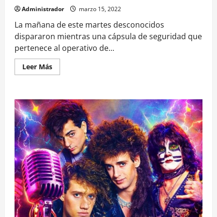
Administrador
marzo 15, 2022
La mañana de este martes desconocidos
dispararon mientras una cápsula de seguridad que
pertenece al operativo de...
Leer
Leer Más
más
acerca
de
Desconocidos
disparan
durante
arribo
de
ministra
Siches
a
sector
rural
de
Ercilla