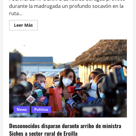
durante la madrugada un profundo socavón en la
ruta...
Leer
Leer Más
más
acerca
de
Socavón
en
camino
de
Coltauco
mantiene
aisladas
a
1.500
personas:
Se
trabaja
en
el
sector
News
Política
Desconocidos disparan durante arribo de ministra
Siches a sector rural de Ercilla