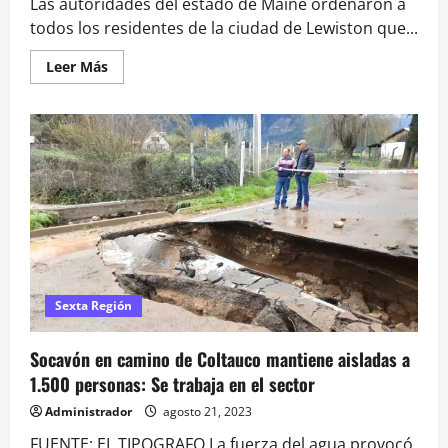
Las autoridades del estado de Maine ordenaron a
todos los residentes de la ciudad de Lewiston que...
Leer
Leer Más
más
acerca
de
Un
hombre
armado
irrumpió
en
dos
locales,
asesinó
a
tiros
al
menos
a
16
Sexta Región
personas
y
huyó:
Socavón en camino de Coltauco mantiene aisladas a
lo
busca
1.500 personas: Se trabaja en el sector
todo
Estados
Administrador
agosto 21, 2023
Unidos
FUENTE: EL TIPOGRAFO La fuerza del agua provocó