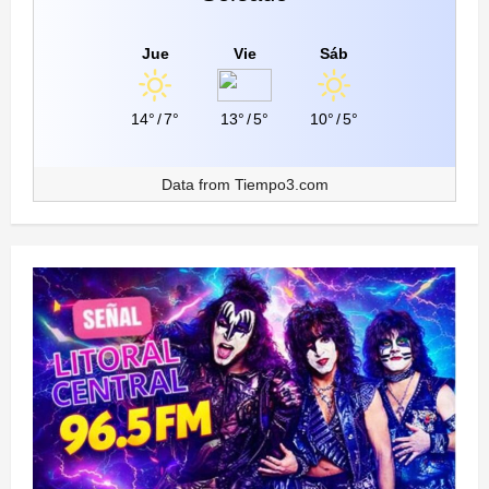
Jue
Vie
Sáb
14°
/
7°
13°
/
5°
10°
/
5°
Data from
Tiempo3.com