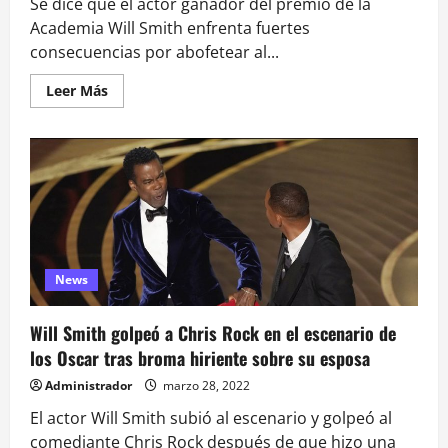
Se dice que el actor ganador del premio de la
Academia Will Smith enfrenta fuertes
consecuencias por abofetear al...
Leer
Leer Más
más
acerca
de
¡Se
quedó
sin
Biopic!
Netflix
y
Apple
TV+
retiran
ofertas
News
para
la
película
biográfica
Will Smith golpeó a Chris Rock en el escenario de
de
los Oscar tras broma hiriente sobre su esposa
Will
Smith
por
Administrador
marzo 28, 2022
la
bofetada
El actor Will Smith subió al escenario y golpeó al
de
los
comediante Chris Rock después de que hizo una