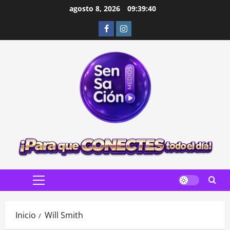
Saltar
agosto 8, 2026
09:39:41
al
Facebook
Instagram
contenido
Menú
principal
Inicio
Will Smith