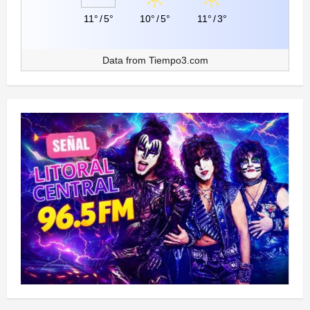
11°
/
5°
10°
/
5°
11°
/
3°
Data from
Tiempo3.com