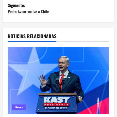
v
Siguiente:
e
Pedro Aznar vuelve a Chile
g
a
NOTICIAS RELACIONADAS
c
i
ó
n
d
e
News
e