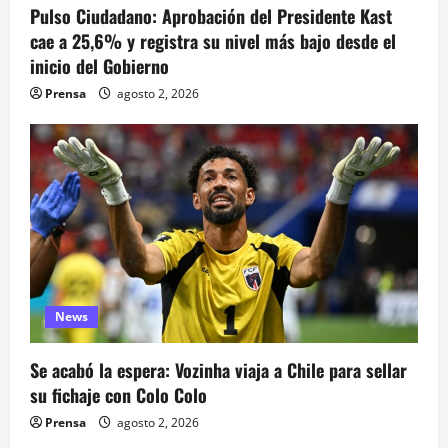
n
Pulso Ciudadano: Aprobación del Presidente Kast
cae a 25,6% y registra su nivel más bajo desde el
t
inicio del Gobierno
r
Prensa
agosto 2, 2026
a
d
a
s
News
Se acabó la espera: Vozinha viaja a Chile para sellar
su fichaje con Colo Colo
Prensa
agosto 2, 2026