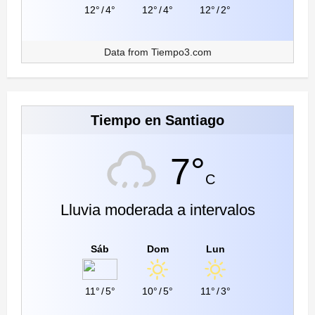
12°
/
4°
12°
/
4°
12°
/
2°
Data from
Tiempo3.com
Tiempo en Santiago
7°
C
Lluvia moderada a intervalos
Sáb
Dom
Lun
11°
/
5°
10°
/
5°
11°
/
3°