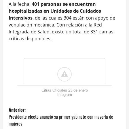
A la fecha,
401 personas se encuentran
hospitalizadas en Unidades de Cuidados
Intensivos
, de las cuales 304 están con apoyo de
ventilación mecánica. Con relación a la Red
Integrada de Salud, existe un total de 331 camas
críticas disponibles.
Cifras Oficiales 23 de enero
Infogram
N
Anterior:
a
Presidente electo anunció su primer gabinete con mayoría de
mujeres