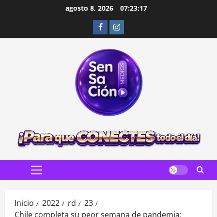
Saltar
agosto 8, 2026
07:23:19
al
Facebook
Instagram
contenido
Menú
principal
Inicio
2022
rd
23
Chile completa su peor semana de pandemia: