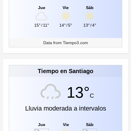
Jue
Vie
Sáb
15°
/
11°
14°
/
5°
13°
/
4°
Data from
Tiempo3.com
Tiempo en Santiago
13°
C
Lluvia moderada a intervalos
Jue
Vie
Sáb