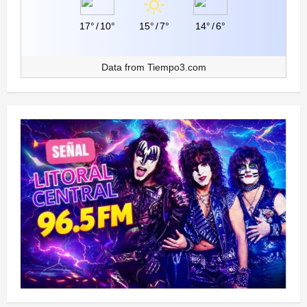
17°
/
10°
15°
/
7°
14°
/
6°
Data from
Tiempo3.com