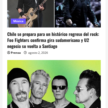
n
d
Música
e
e
Chile se prepara para un histórico regreso del rock:
Foo Fighters confirma gira sudamericana y U2
n
negocia su vuelta a Santiago
t
Prensa
agosto 2, 2026
r
a
d
a
s