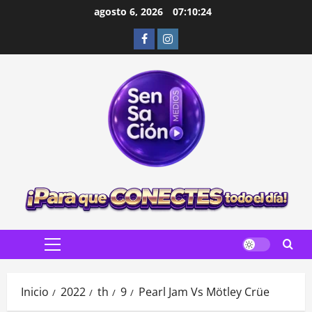
Saltar
agosto 6, 2026
07:10:25
al
Facebook
Instagram
contenido
Menú
principal
Inicio
2022
th
9
Pearl Jam Vs Mötley Crüe