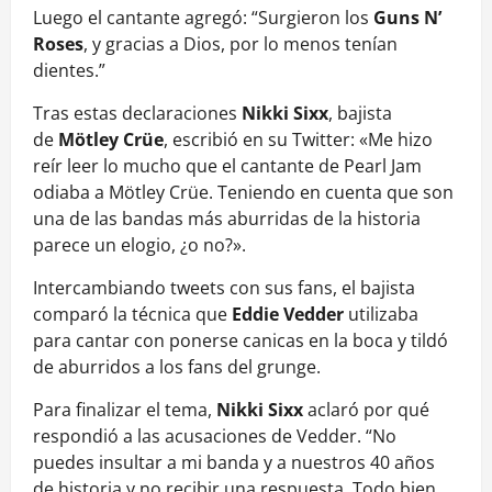
Luego el cantante agregó: “Surgieron los
Guns N’
Roses
, y gracias a Dios, por lo menos tenían
dientes.”
Tras estas declaraciones
Nikki Sixx
, bajista
de
Mötley Crüe
, escribió en su Twitter: «Me hizo
reír leer lo mucho que el cantante de Pearl Jam
odiaba a Mötley Crüe. Teniendo en cuenta que son
una de las bandas más aburridas de la historia
parece un elogio, ¿o no?».
Intercambiando tweets con sus fans, el bajista
comparó la técnica que
Eddie Vedder
utilizaba
para cantar con ponerse canicas en la boca y tildó
de aburridos a los fans del grunge.
Para finalizar el tema,
Nikki Sixx
aclaró por qué
respondió a las acusaciones de Vedder. “No
puedes insultar a mi banda y a nuestros 40 años
de historia y no recibir una respuesta. Todo bien.