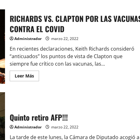
RICHARDS VS. CLAPTON POR LAS VACUNA
CONTRA EL COVID
Administrador
marzo 22, 2022
En recientes declaraciones, Keith Richards consideró
“anticuados” los puntos de vista de Clapton que
siempre fue crítico con las vacunas, las...
Leer
Leer Más
más
acerca
de
RICHARDS
VS.
CLAPTON
POR
LAS
Quinto retiro AFP!!!
VACUNAS
CONTRA
EL
Administrador
marzo 22, 2022
COVID
La tarde de este lunes, la Cámara de Diputado acogió a