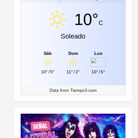
10°
C
Soleado
Sáb
Dom
Lun
10°
/
5°
11°
/
2°
10°
/
5°
Data from
Tiempo3.com