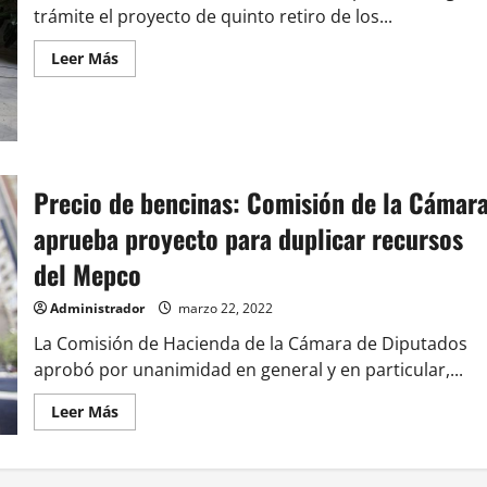
trámite el proyecto de quinto retiro de los...
Leer
Leer Más
más
acerca
de
Quinto
retiro
AFP!!!
Precio de bencinas: Comisión de la Cámar
aprueba proyecto para duplicar recursos
del Mepco
Administrador
marzo 22, 2022
La Comisión de Hacienda de la Cámara de Diputados
aprobó por unanimidad en general y en particular,...
Leer
Leer Más
más
acerca
de
Precio
de