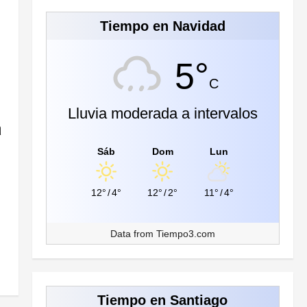
Tiempo en Navidad
5°
C
Lluvia moderada a intervalos
a
Sáb
Dom
Lun
12°
/
4°
12°
/
2°
11°
/
4°
Data from
Tiempo3.com
Tiempo en Santiago