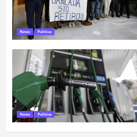
News
Política
News
Política