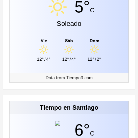
5°
C
Soleado
Vie
Sáb
Dom
12°
/
4°
12°
/
4°
12°
/
2°
Data from
Tiempo3.com
Tiempo en Santiago
6°
C