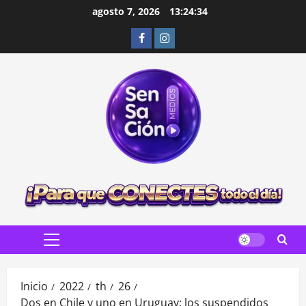
Saltar
agosto 7, 2026
13:24:36
al
Facebook
Instagram
contenido
Menú
principal
Inicio
2022
th
26
Dos en Chile y uno en Uruguay: los suspendidos