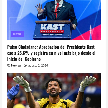
n
d
e
e
News
n
Pulso Ciudadano: Aprobación del Presidente Kast
t
cae a 25,6% y registra su nivel más bajo desde el
inicio del Gobierno
r
Prensa
agosto 2, 2026
a
d
a
s