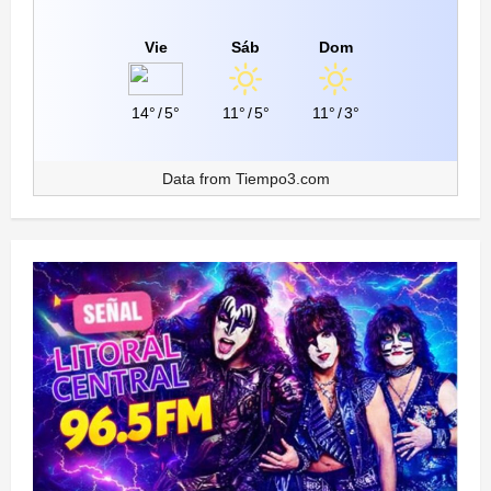
Vie
Sáb
Dom
14°
/
5°
11°
/
5°
11°
/
3°
Data from
Tiempo3.com