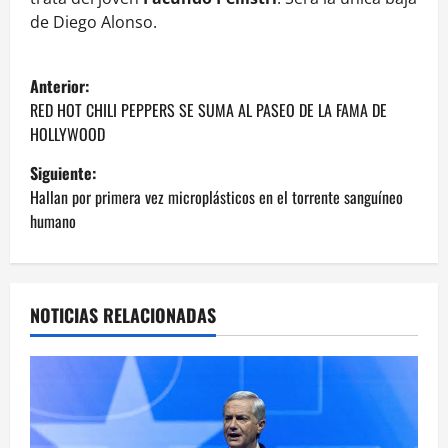
de Diego Alonso.
N
Anterior:
a
RED HOT CHILI PEPPERS SE SUMA AL PASEO DE LA FAMA DE
HOLLYWOOD
v
Siguiente:
e
Hallan por primera vez microplásticos en el torrente sanguíneo
humano
g
a
NOTICIAS RELACIONADAS
c
i
ó