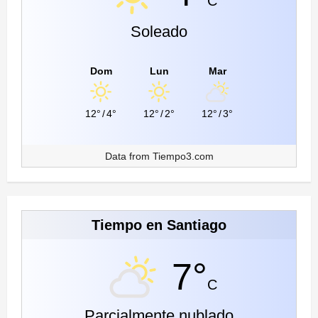
C
Soleado
Dom
Lun
Mar
12°
/
4°
12°
/
2°
12°
/
3°
Data from
Tiempo3.com
Tiempo en Santiago
7°
C
Parcialmente nublado