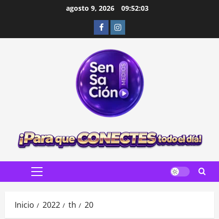
Saltar
agosto 9, 2026
09:52:04
al
Facebook
Instagram
contenido
Menú
principal
Inicio
2022
th
20