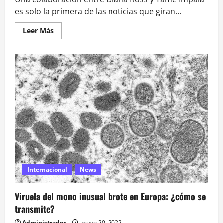
es solo la primera de las noticias que giran...
Leer
Leer Más
más
acerca
de
Diana
Ross
y
Tame
Impala,
calor
y
funk
color
Minions
Internacional
News
Viruela del mono inusual brote en Europa: ¿cómo se
transmite?
Administrador
mayo 20, 2022