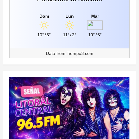
Dom
Lun
Mar
10°
/
5°
11°
/
2°
10°
/
6°
Data from
Tiempo3.com