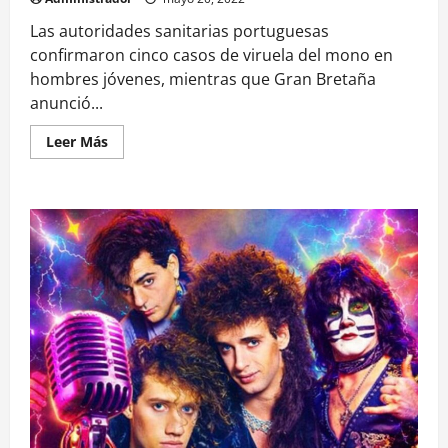
Las autoridades sanitarias portuguesas
confirmaron cinco casos de viruela del mono en
hombres jóvenes, mientras que Gran Bretaña
anunció...
Leer
Leer Más
más
acerca
de
Viruela
del
mono
inusual
brote
en
Europa:
¿cómo
se
transmite?