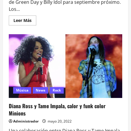
de Green Day y Billy Idol para septiembre próximo.
Los...
Leer
Leer Más
más
acerca
de
Green
Day
¿Se
acercan
a
Chile?
Música
News
Rock
Diana Ross y Tame Impala, calor y funk color
Minions
Administrador
mayo 20, 2022
Una colaboración entre Diana Ross y Tame Impala