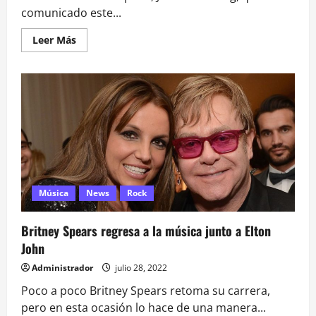
comunicado este...
Leer
Leer Más
más
acerca
de
Olivia
Newton-
John
MUERE
a
los
73
años
de
edad
Música
News
Rock
Britney Spears regresa a la música junto a Elton
John
Administrador
julio 28, 2022
Poco a poco Britney Spears retoma su carrera,
pero en esta ocasión lo hace de una manera...