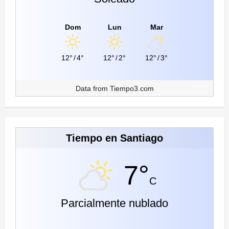
Dom
Lun
Mar
12°
/
4°
12°
/
2°
12°
/
3°
Data from
Tiempo3.com
Tiempo en Santiago
7°
C
Parcialmente nublado