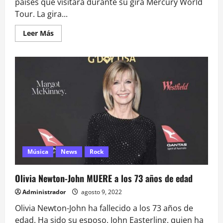
países que visitará durante su gira Mercury World
Tour. La gira...
Leer
Leer Más
más
acerca
de
Imagine
Dragons
en
Chile
Música
News
Rock
Olivia Newton-John MUERE a los 73 años de edad
Administrador
agosto 9, 2022
Olivia Newton-John ha fallecido a los 73 años de
edad. Ha sido su esposo, John Easterling, quien ha