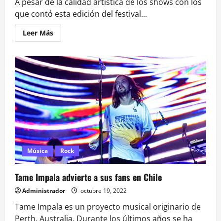
A pesar de la calidad artística de los shows con los
que contó esta edición del festival...
Leer
Leer Más
más
acerca
de
atrasos
en
presentaciones
y
las
polémicas
en
el
escenario
principal
marcaron
el
LOLLAPALOOZA
CHILE
Música
Rock
2023
Tame Impala advierte a sus fans en Chile
Administrador
octubre 19, 2022
Tame Impala es un proyecto musical originario de
Perth, Australia. Durante los últimos años se ha