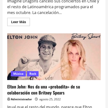
Imagine Dragons canceló sus conciertos en Chile y
el resto de Latinoamérica programados para el
mes octubre. La cancelación...
Leer
Leer Más
más
acerca
de
Imagine
Dragons
cancela
sus
conciertos
en
Chile
y
Latinoamérica
Música
Rock
Elton John: Nos da una «probadita» de su
colaboración con Britney Spears
Administrador
agosto 25, 2022
Igual que el resto del mundo, parece que Elton