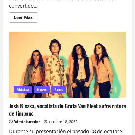
convertido...
Leer
Leer Más
más
acerca
de
Tame
Impala
advierte
a
sus
fans
en
Chile
Música
News
Rock
Josh Kiszka, vocalista de Greta Van Fleet sufre rotura
de tímpano
Administrador
octubre 18, 2022
Durante su presentación el pasado 08 de octubre