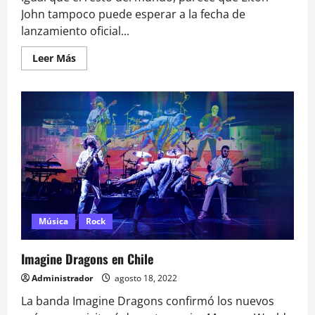
John tampoco puede esperar a la fecha de
lanzamiento oficial...
Leer
Leer Más
más
acerca
de
Elton
John:
Nos
da
una
«probadita»
de
su
colaboración
con
Britney
Spears
Música
Rock
Imagine Dragons en Chile
Administrador
agosto 18, 2022
La banda Imagine Dragons confirmó los nuevos