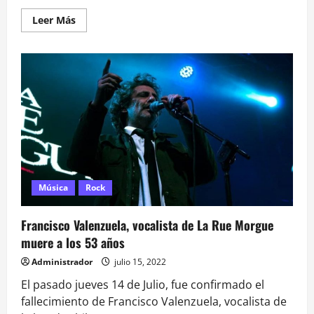
Leer
Leer Más
más
acerca
de
Eddie
Vedder,
lider
de
Pearl
Jam
detiene
concierto
y
expulsa
a
fan
Música
Rock
Francisco Valenzuela, vocalista de La Rue Morgue
muere a los 53 años
Administrador
julio 15, 2022
El pasado jueves 14 de Julio, fue confirmado el
fallecimiento de Francisco Valenzuela, vocalista de