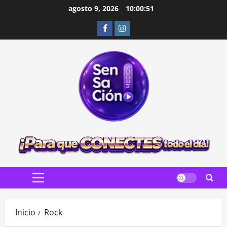
Saltar
agosto 9, 2026
10:00:52
al
Facebook
Instagram
contenido
Menú
principal
Inicio
Rock