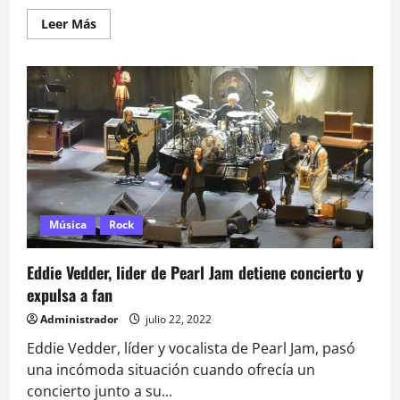
Leer
Leer Más
más
acerca
de
Britney
Spears
regresa
a
la
música
junto
a
Elton
John
Música
Rock
Eddie Vedder, lider de Pearl Jam detiene concierto y
expulsa a fan
Administrador
julio 22, 2022
Eddie Vedder, líder y vocalista de Pearl Jam, pasó
una incómoda situación cuando ofrecía un
concierto junto a su...