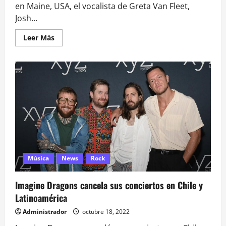
en Maine, USA, el vocalista de Greta Van Fleet,
Josh...
Leer
Leer Más
más
acerca
de
Josh
Kiszka,
vocalista
de
Greta
Van
Fleet
sufre
rotura
de
tímpano
Música
News
Rock
Imagine Dragons cancela sus conciertos en Chile y
Latinoamérica
Administrador
octubre 18, 2022