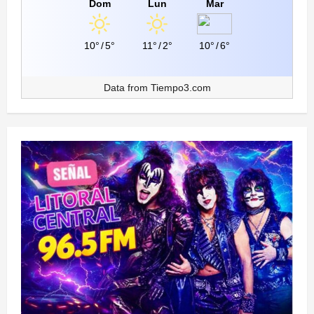
Dom
Lun
Mar
10°
/
5°
11°
/
2°
10°
/
6°
Data from
Tiempo3.com